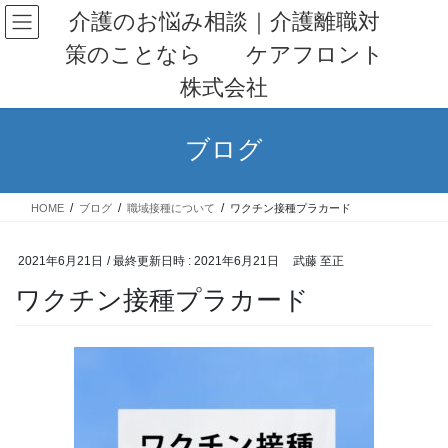
コ
ナ
介護のお悩み相談｜介護離職対
ン
ビ
策のことなら ケアフロント
テ
ゲ
ン
ー
株式会社
ツ
シ
へ
ョ
ス
ン
ブログ
キ
に
ッ
移
プ
動
HOME
ブログ
職域接種について
ワクチン接種プラカード
2021年6月21日
/ 最終更新日時 :
2021年6月21日
武藤 至正
ワクチン接種プラカード