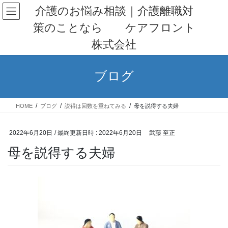
コ
ナ
介護のお悩み相談｜介護離職対
ン
ビ
策のことなら ケアフロント
テ
ゲ
ン
ー
株式会社
ツ
シ
へ
ョ
ス
ン
ブログ
キ
に
ッ
移
プ
動
HOME
ブログ
説得は回数を重ねてみる
母を説得する夫婦
2022年6月20日
/ 最終更新日時 :
2022年6月20日
武藤 至正
母を説得する夫婦