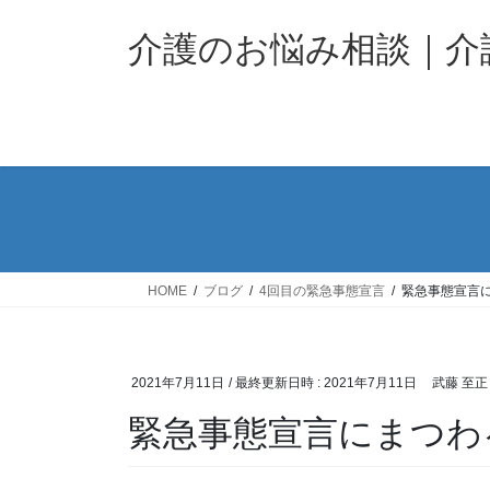
コ
ナ
ン
ビ
介護のお悩み相談｜
テ
ゲ
ン
ー
ツ
シ
へ
ョ
ス
ン
キ
に
ッ
移
プ
動
HOME
ブログ
4回目の緊急事態宣言
緊急事態宣言
2021年7月11日
/ 最終更新日時 :
2021年7月11日
武藤 至正
緊急事態宣言にまつわ