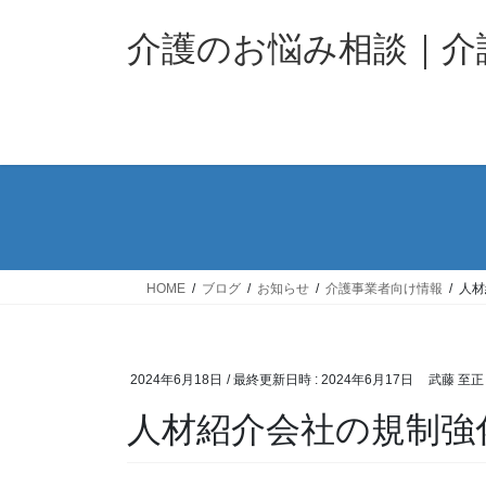
コ
ナ
ン
ビ
介護のお悩み相談｜
テ
ゲ
ン
ー
ツ
シ
へ
ョ
ス
ン
キ
に
ッ
移
プ
動
HOME
ブログ
お知らせ
介護事業者向け情報
人材
2024年6月18日
/ 最終更新日時 :
2024年6月17日
武藤 至正
人材紹介会社の規制強