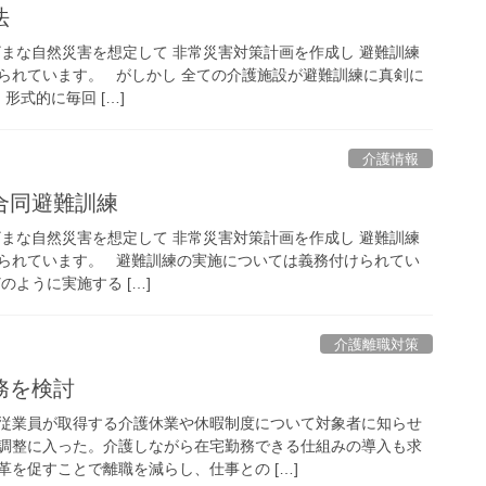
法
ざまな自然災害を想定して 非常災害対策計画を作成し 避難訓練
られています。 がしかし 全ての介護施設が避難訓練に真剣に
形式的に毎回 […]
介護情報
合同避難訓練
ざまな自然災害を想定して 非常災害対策計画を作成し 避難訓練
られています。 避難訓練の実施については義務付けられてい
のように実施する […]
介護離職対策
務を検討
従業員が取得する介護休業や休暇制度について対象者に知らせ
調整に入った。介護しながら在宅勤務できる仕組みの導入も求
を促すことで離職を減らし、仕事との […]