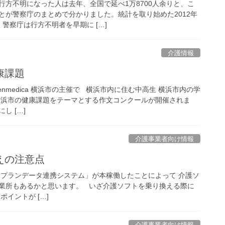
行方不明になった人は去年、全国で延べ1万8700人余りと、こ
とが警察庁のまとめで分かりました。統計を取り始めた2012年
警察庁は行方不明者を早期に […]
介護情報
康課題
nmedica 横浜市の主催で 横浜市内に住む中⾼⽣ 横浜市内の学
横浜市の健康課題をテーマとする作⽂コンクールが開催されま
し […]
介護事業者向け情報
えの注意点
「ケアプランデータ連携システム」が本稼働したことによって 介護ソ
業所もあるかと思います。 いざ介護ソフトを乗り換える際に
イントが […]
介護事業者向け情報