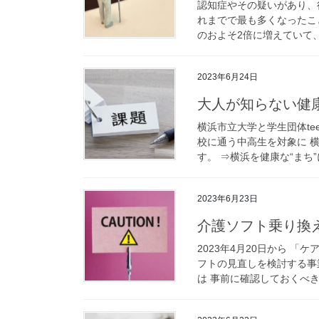
認知症やその疑いがあり、
れまでで最も多くなったこ
のおよそ2倍に増えていて、
2023年6月24日
大人が知らない健
横浜市⽴⼤学と学⽣団体tee
校に通う中⾼⽣を対象に 
す。 ⇒横浜を健康な“まち”に
2023年6月23日
介護ソフト乗り換
2023年4月20日から 
フトの見直しを検討する事
は 事前に確認しておくべきポ