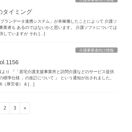
のタイミング
「ケアプランデータ連携システム」が本稼働したことによって 介護ソ
事業者も あるのではないかと思います。 介護ソフトについては
していますが それ […]
介護事業者向け情報
.1156
働省より 『「居宅介護支援事業所と訪問介護などのサービス提供
の標準仕様 」の改訂について 』 という通知が出されました。
6（厚労省） & […]
固
固
2
3
»
定
定
ペ
ペ
ー
ー