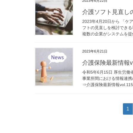
2023年6月22日
介護ソフト見直し
2023年4月20日から 
フトの見直しを検討できる
複数の企業がシステムを提供
2023年6月21日
介護保険最新情報vol
令和5年6月15日 厚生労
事業所間における情報連携
⇒介護保険最新情報vol.115
投
固
1
稿
定
ペ
の
ー