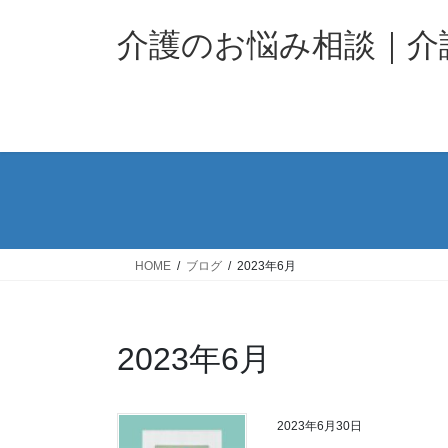
コ
ナ
ン
ビ
介護のお悩み相談｜
テ
ゲ
ン
ー
ツ
シ
へ
ョ
ス
ン
キ
に
ッ
移
プ
動
HOME
ブログ
2023年6月
2023年6月
2023年6月30日