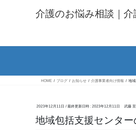
コ
ナ
ン
ビ
介護のお悩み相談｜
テ
ゲ
ン
ー
ツ
シ
へ
ョ
ス
ン
キ
に
ッ
移
プ
動
HOME
ブログ
お知らせ
介護事業者向け情報
地域
2023年12月11日
/ 最終更新日時 :
2023年12月11日
武藤 
地域包括支援センター