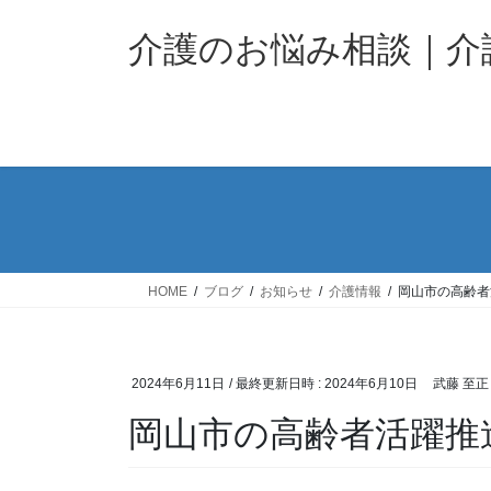
コ
ナ
ン
ビ
介護のお悩み相談｜
テ
ゲ
ン
ー
ツ
シ
へ
ョ
ス
ン
キ
に
ッ
移
プ
動
HOME
ブログ
お知らせ
介護情報
岡山市の高齢者
2024年6月11日
/ 最終更新日時 :
2024年6月10日
武藤 至正
岡山市の高齢者活躍推