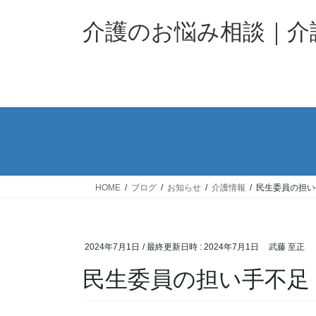
コ
ナ
ン
ビ
介護のお悩み相談｜
テ
ゲ
ン
ー
ツ
シ
へ
ョ
ス
ン
キ
に
ッ
移
プ
動
HOME
ブログ
お知らせ
介護情報
民生委員の担い
2024年7月1日
/ 最終更新日時 :
2024年7月1日
武藤 至正
民生委員の担い手不足