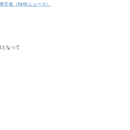
厚労省（NHKニュース）
口となって