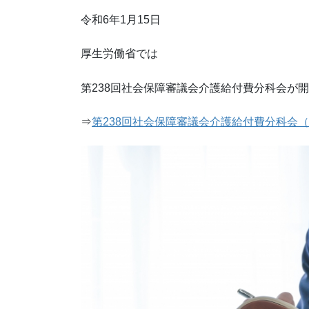
令和6年1月15日
厚生労働省では
第238回社会保障審議会介護給付費分科会が
⇒
第238回社会保障審議会介護給付費分科会