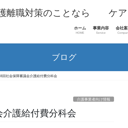
介護離職対策のことなら ケア
ホーム
事業内容
会社案
HOME
Service
Compa
ブログ
38回社会保障審議会介護給付費分科会
介護事業者向け情報
会介護給付費分科会