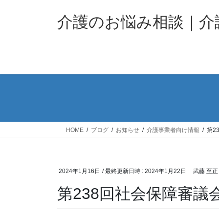
コ
ナ
ン
ビ
介護のお悩み相談｜
テ
ゲ
ン
ー
ツ
シ
へ
ョ
ス
ン
キ
に
ッ
移
プ
動
HOME
ブログ
お知らせ
介護事業者向け情報
第2
2024年1月16日
/ 最終更新日時 :
2024年1月22日
武藤 至正
第238回社会保障審議