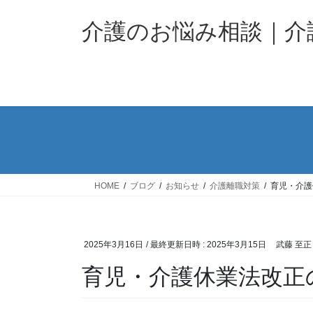
コ
ナ
ン
ビ
介護のお悩み相談｜
テ
ゲ
ン
ー
ツ
シ
へ
ョ
ス
ン
キ
に
ッ
移
プ
動
HOME
ブログ
お知らせ
介護離職対策
育児・介護
2025年3月16日
/ 最終更新日時 :
2025年3月15日
武藤 至正
育児・介護休業法改正