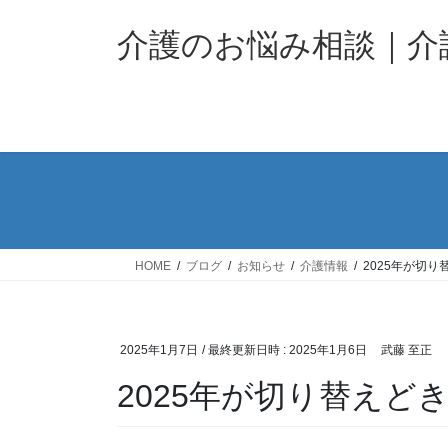
コ
ナ
ン
ビ
介護のお悩み相談｜
テ
ゲ
ン
ー
ツ
シ
へ
ョ
ス
ン
キ
に
ッ
移
プ
動
HOME
ブログ
お知らせ
介護情報
2025年が切
2025年1月7日
/ 最終更新日時 :
2025年1月6日
武藤 至正
2025年が切り替えど