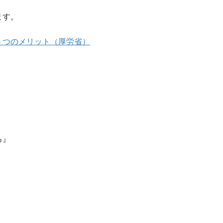
ます。
４つのメリット（厚労省）
る』