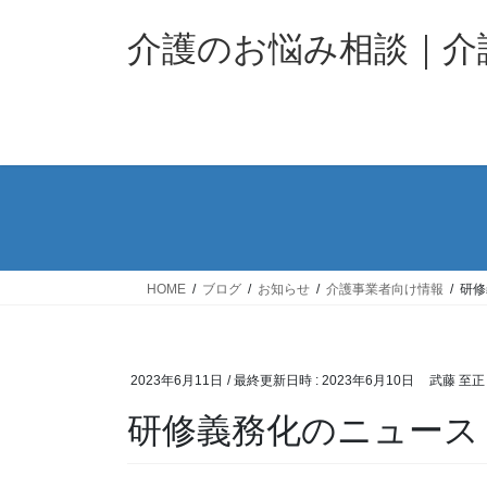
コ
ナ
ン
ビ
介護のお悩み相談｜
テ
ゲ
ン
ー
ツ
シ
へ
ョ
ス
ン
キ
に
ッ
移
プ
動
HOME
ブログ
お知らせ
介護事業者向け情報
研修
2023年6月11日
/ 最終更新日時 :
2023年6月10日
武藤 至正
研修義務化のニュース