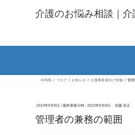
コ
ナ
ン
ビ
介護のお悩み相談｜
テ
ゲ
ン
ー
ツ
シ
へ
ョ
ス
ン
キ
に
ッ
移
プ
動
HOME
ブログ
お知らせ
介護事業者向け情報
管理
2023年9月9日
/ 最終更新日時 :
2023年9月8日
武藤 至正
管理者の兼務の範囲