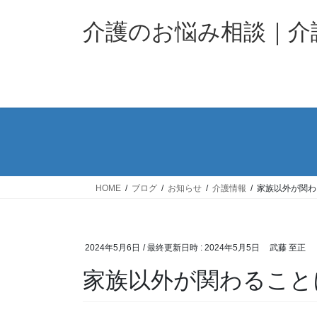
コ
ナ
ン
ビ
介護のお悩み相談｜
テ
ゲ
ン
ー
ツ
シ
へ
ョ
ス
ン
キ
に
ッ
移
プ
動
HOME
ブログ
お知らせ
介護情報
家族以外が関わ
2024年5月6日
/ 最終更新日時 :
2024年5月5日
武藤 至正
家族以外が関わること