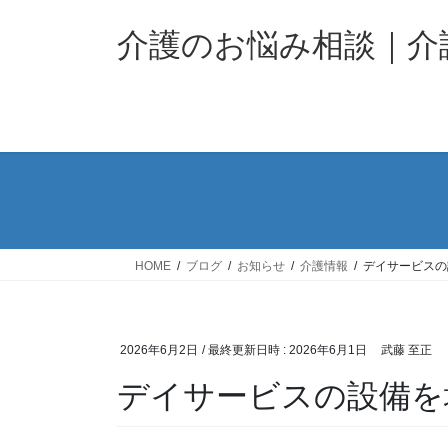
コ
ナ
ン
ビ
介護のお悩み相談｜
テ
ゲ
ン
ー
ツ
シ
へ
ョ
ス
ン
キ
に
ッ
移
プ
動
HOME
ブログ
お知らせ
介護情報
デイサービスの
2026年6月2日
/ 最終更新日時 :
2026年6月1日
武藤 至正
デイサービスの設備を