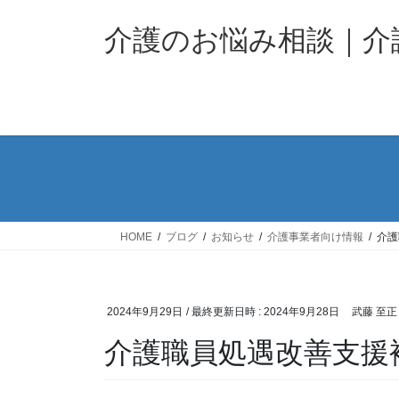
コ
ナ
ン
ビ
介護のお悩み相談｜
テ
ゲ
ン
ー
ツ
シ
へ
ョ
ス
ン
キ
に
ッ
移
プ
動
HOME
ブログ
お知らせ
介護事業者向け情報
介護
2024年9月29日
/ 最終更新日時 :
2024年9月28日
武藤 至正
介護職員処遇改善支援