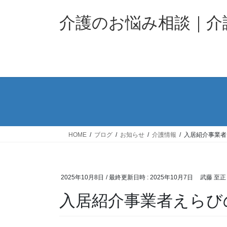
コ
ナ
ン
ビ
介護のお悩み相談｜
テ
ゲ
ン
ー
ツ
シ
へ
ョ
ス
ン
キ
に
ッ
移
プ
動
HOME
ブログ
お知らせ
介護情報
入居紹介事業者
2025年10月8日
/ 最終更新日時 :
2025年10月7日
武藤 至正
入居紹介事業者えらび