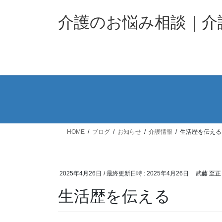
コ
ナ
ン
ビ
介護のお悩み相談｜
テ
ゲ
ン
ー
ツ
シ
へ
ョ
ス
ン
キ
に
ッ
移
プ
動
HOME
ブログ
お知らせ
介護情報
生活歴を伝える
2025年4月26日
/ 最終更新日時 :
2025年4月26日
武藤 至正
生活歴を伝える