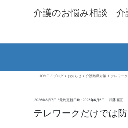
コ
ナ
ン
ビ
介護のお悩み相談｜
テ
ゲ
ン
ー
ツ
シ
へ
ョ
ス
ン
キ
に
ッ
移
プ
動
HOME
ブログ
お知らせ
介護離職対策
テレワーク
2026年6月7日
/ 最終更新日時 :
2026年6月6日
武藤 至正
テレワークだけでは防