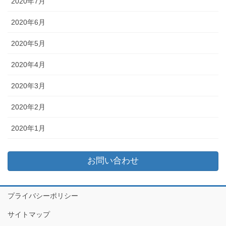
2020年7月
2020年6月
2020年5月
2020年4月
2020年3月
2020年2月
2020年1月
お問い合わせ
プライバシーポリシー
サイトマップ