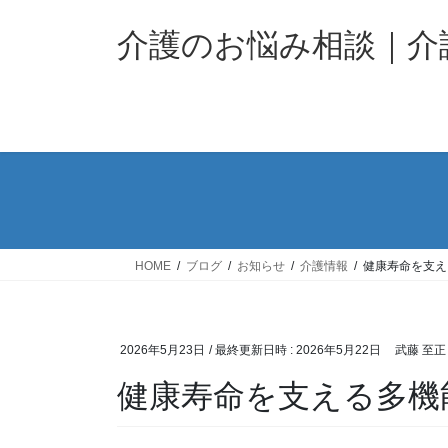
コ
ナ
ン
ビ
介護のお悩み相談｜
テ
ゲ
ン
ー
ツ
シ
へ
ョ
ス
ン
キ
に
ッ
移
プ
動
HOME
ブログ
お知らせ
介護情報
健康寿命を支え
2026年5月23日
/ 最終更新日時 :
2026年5月22日
武藤 至正
健康寿命を支える多機