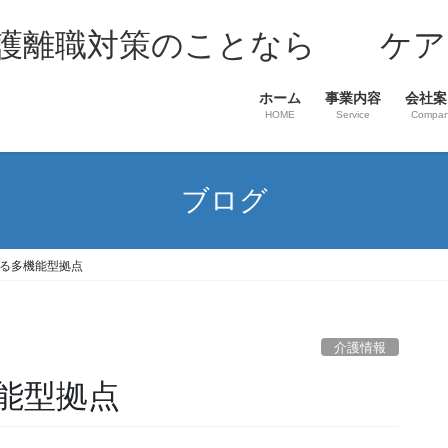
介護離職対策のことなら ケア
ホーム
事業内容
会社案
HOME
Service
Compa
ブログ
る多機能型拠点
介護情報
能型拠点